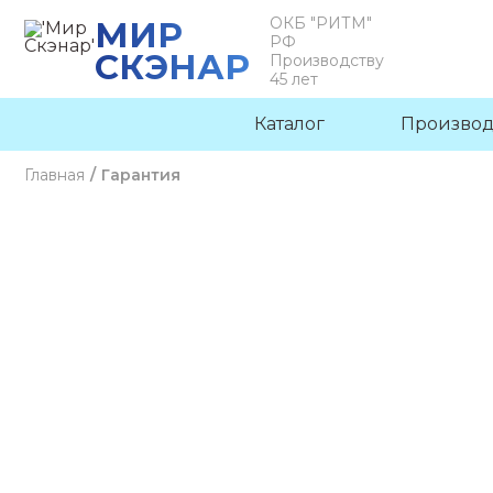
ОКБ "РИТМ"
МИР
РФ
СКЭНАР
Производству
45 лет
Каталог
Производ
Главная
/
Гарантия